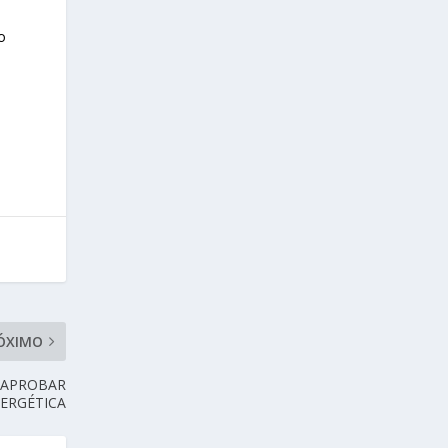
o
ÓXIMO
L APROBAR
ERGÉTICA