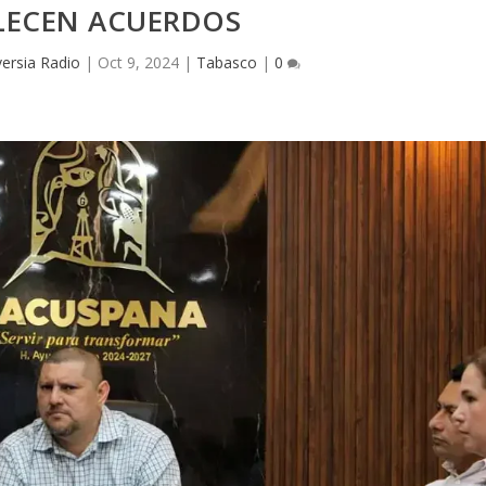
LECEN ACUERDOS
ersia Radio
|
Oct 9, 2024
|
Tabasco
|
0