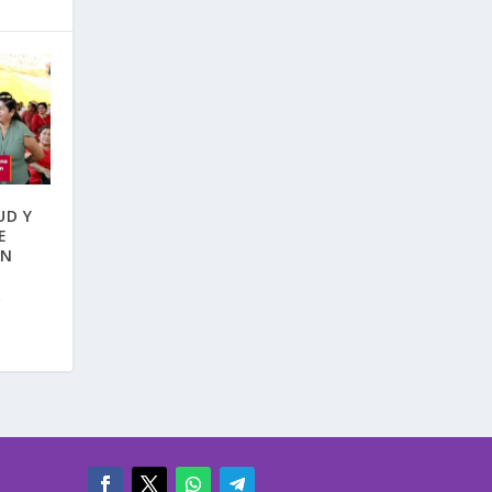
UD Y
E
ÁN
A