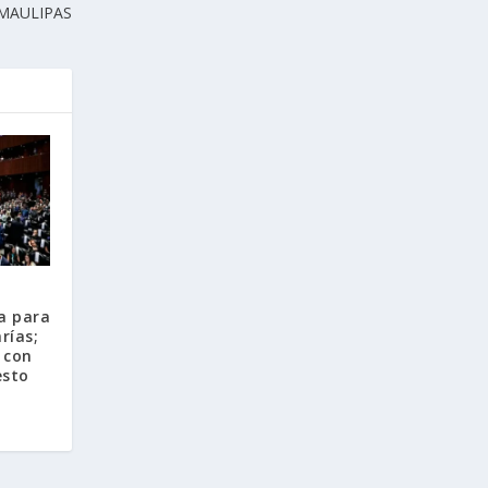
MAULIPAS
a para
rías;
 con
esto