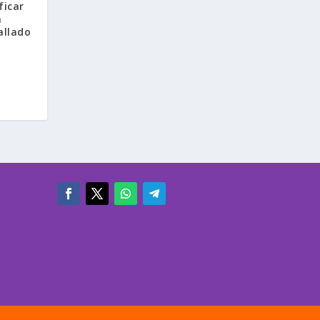
ficar
á
allado