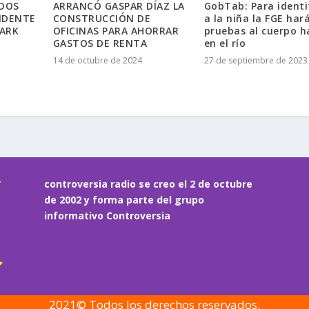
 DOS
ARRANCÓ GASPAR DÍAZ LA
GobTab: Para identi
IDENTE
CONSTRUCCIÓN DE
a la niña la FGE har
PARK
OFICINAS PARA AHORRAR
pruebas al cuerpo h
GASTOS DE RENTA
en el río
14 de octubre de 2024
27 de septiembre de 2023
controversia radio se creo el 2 de octubre
de 2002 y forma parte del grupo
informativo Controversia
2021© Todos los derechos reservados.