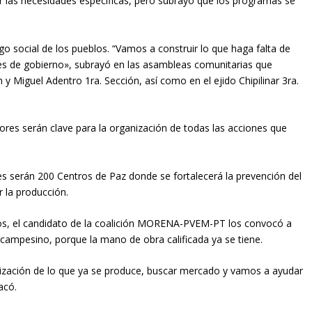
r las necesidades específicas, pero subrayó que los programas se
o social de los pueblos. “Vamos a construir lo que haga falta de
nes de gobierno», subrayó en las asambleas comunitarias que
y Miguel Adentro 1ra. Sección, así como en el ejido Chipilinar 3ra.
res serán clave para la organización de todas las acciones que
es serán 200 Centros de Paz donde se fortalecerá la prevención del
 la producción.
vos, el candidato de la coalición MORENA-PVEM-PT los convocó a
campesino, porque la mano de obra calificada ya se tiene.
lización de lo que ya se produce, buscar mercado y vamos a ayudar
acó.