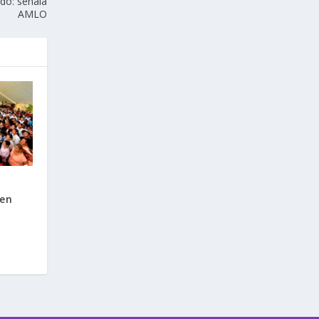
do: señala
AMLO
 en