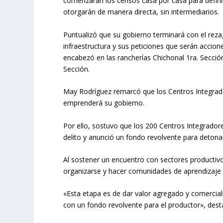
comenzarán los censos casa por casa para defini
otorgarán de manera directa, sin intermediarios.
Puntualizó que su gobierno terminará con el rezag
infraestructura y sus peticiones que serán accio
encabezó en las rancherías Chichonal 1ra. Sección 
Sección.
May Rodríguez remarcó que los Centros Integrado
emprenderá su gobierno.
Por ello, sostuvo que los 200 Centros Integrador
delito y anunció un fondo revolvente para detonar
Al sostener un encuentro con sectores producti
organizarse y hacer comunidades de aprendizaje 
«Esta etapa es de dar valor agregado y comercia
con un fondo revolvente para el productor», dest