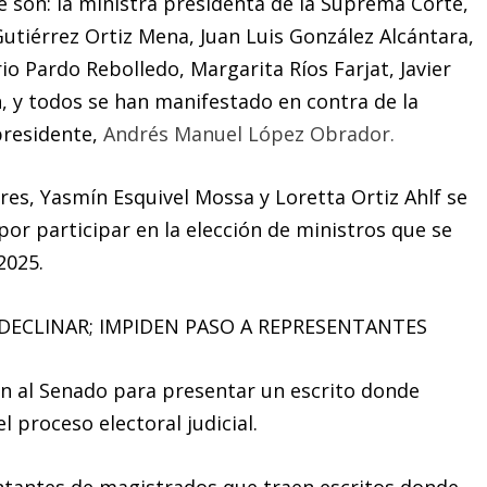
 son: la ministra presidenta de la Suprema Corte,
Gutiérrez Ortiz Mena, Juan Luis González Alcántara,
io Pardo Rebolledo, Margarita Ríos Farjat, Javier
, y todos se han manifestado en contra de la
presidente,
Andrés Manuel López Obrador.
res, Yasmín Esquivel Mossa y Loretta Ortiz Ahlf se
or participar en la elección de ministros que se
2025.
ECLINAR; IMPIDEN PASO A REPRESENTANTES
n al Senado para presentar un escrito donde
l proceso electoral judicial.
ntantes de magistrados que traen escritos donde